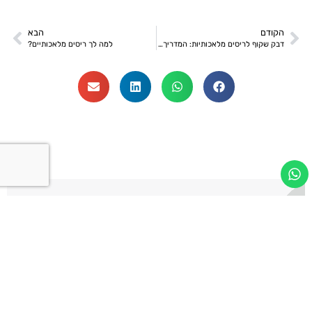
הקודם
הבא
דבק שקוף לריסים מלאכותיות: המדריך המקיף לשימוש בטוח ויעיל
למה לך ריסים מלאכותיים?
Let’s Be Friends
השקות /הטבות/ שיתופי פעולה