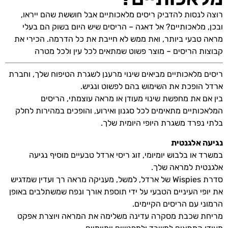
רוצה לנסות להדביק ריסים מלאכותיים אבל חוששת שהם ייראו,
ובכן, מלאכותיים? אל דאגה – הריסים שיש היום בשוק הם בעלי
מראה טבעי ביותר, ואת ממש לא חייבת את כל הדרמה. הכירי את
קבוצות הריסים – מוצר פשוט שמתאים לכל עין ולכל מטרה
ריסים מלאכותיים מביאים שינוי מרענן לשגרת הטיפוח שלך, וחברת
ארדל הופכת את השימוש בהם לפשוט ונגיש.
בין אם את מחפשת שינוי מעודן או מראה עוצמתי, הריסים
המלאכותיים מתאימים לכל סגנון ואירוע, והופכים במהירות לחלק
בלתי נפרד משגרת היופי היומית שלך.
נגיעה אלגנטית
במשרד או בלבוש יומיומי, זוג ריסי ארדל טבעיים מוסיף נגיעה
אלגנטית למראה שלך.
סדרת Wispies של ארדל, למשל, מעניקה מראה רך ועדין שמדגיש
את יופי העיניים הטבעי על ידי תוספת אורך ונפח שמשתלבים באופן
הרמוני עם הריסים הקיימים.
מריחת שכבת מסקרה עדינה משלימה את המראה ויוצרת אפקט