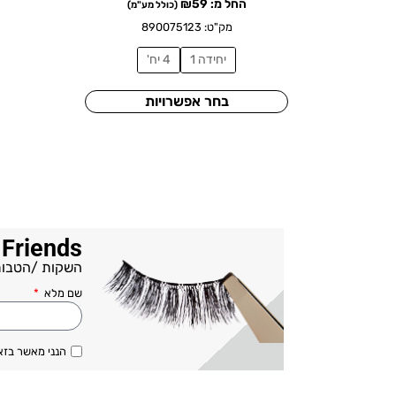
החל מ:
59
₪
(כולל מע"מ)
מק"ט: 890075123
יחידה 1
4 יח'
בחר אפשרויות
 Friends
השקות /הטבות
שם מלא
הנני מאשר בזא