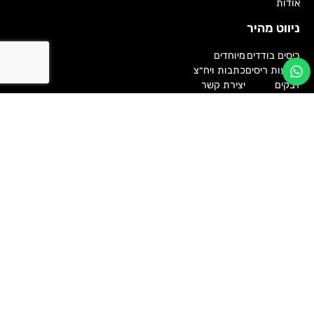
אודות
ניווט מהיר
ריסים בודדים
מיוחדים
רצועות ריסים
כתבות ויח״צ
דבקים
יצירת קשר
מוצרי גבות
Follow us
ארדל 2026 © כל הזכויות שמורות
face 2 face - בניית אתרים | בניית חנויות וירטואליות
ארדל ARDELL ישראל
,
ג'ל לעיצוב גבות
,
דבק ARDELL לריסים
,
דבק ARDELL לריסים בודדים
,
דבק ARDELL לרצועות ריסים
,
דבק
לריסים
,
דבק שקוף לריסים
,
ציפורניים מלאכותיות להדבקה
,
ריסים
ARDELL
,
ריסים ארדל
,
ריסים בודדים
,
ריסים מלאכותיים
,
רצועות
ריסים
,
ריסים מלאכותיות
,
דבקים לריסים
,