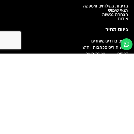
מדיניות משלוחים ואספקה
תנאי שימוש
הצהרת נגישות
אודות
ניווט מהיר
ריסים בודדים
מיוחדים
רצועות ריסים
כתבות ויח״צ
דבקים
יצירת קשר
מוצרי גבות
Follow us
ארדל 2026 © כל הזכויות שמורות
face 2 face - בניית אתרים | בניית חנויות וירטואליות
ארדל ARDELL ישראל
,
ג'ל לעיצוב גבות
,
דבק ARDELL לריסים
,
דבק ARDELL לריסים בודדים
,
דבק ARDELL לרצועות ריסים
,
דבק