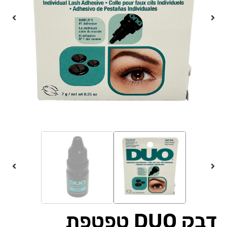
דבק DUO טפטפת