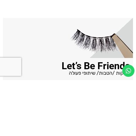
Let’s Be Friends
השקות /הטבות/ שיתופי פעולה
שם מלא
טלפון
אימייל