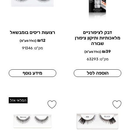
דבק לציפורניים
רצועות ריסים בומבשאל
מלאכותיות ותיקון ציפורן
₪
12
(כולל מע"מ)
שבורה
מק"ט: 91346
₪
39
(כולל מע"מ)
מק"ט: 63293
הוספה לסל
מידע נוסף
המלאי אזל